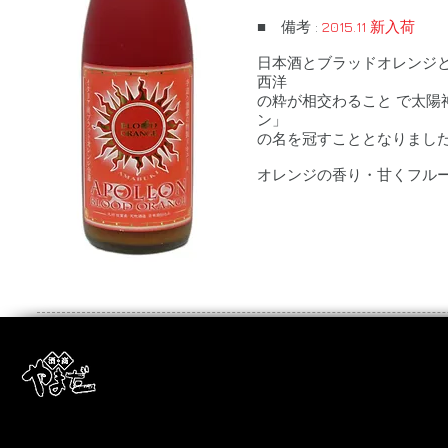
■ 備考 :
2015.11 新入荷
日本酒とブラッドオレンジ
西洋
の粋が相交わること で太陽
ン」
の名を冠すこととなりまし
オレンジの香り・
甘くフル