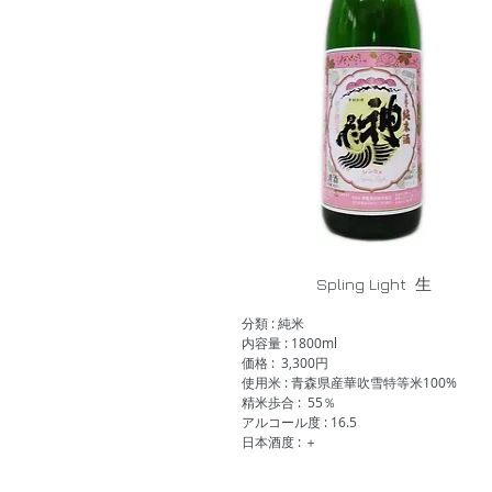
Spling Light 生
分類 : 純米
内容量 : 1800ml
価格 : 3,300円
使用米 : 青森県産華吹雪特等米100%
精米歩合 : 55％
アルコール度 : 16.5
日本酒度 : ＋