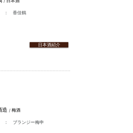
鶴
/ 日本酒
 ： 香佳鶴
日本酒紹介
酒造
/ 梅酒
 ： ブランジー梅申