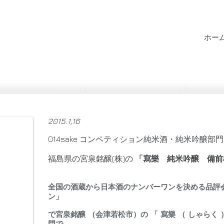
ホー
2015.1,16
014sake コンペティション純米酒・純米吟醸
福島県の宮泉銘醸(株)の
「寫樂 純米吟醸 備
全国の酒蔵から日本酒のナンバーワンを決める品評会
ン」
で宮泉銘醸 （会津若松市）の 「 寫樂 （ しゃらく
門で