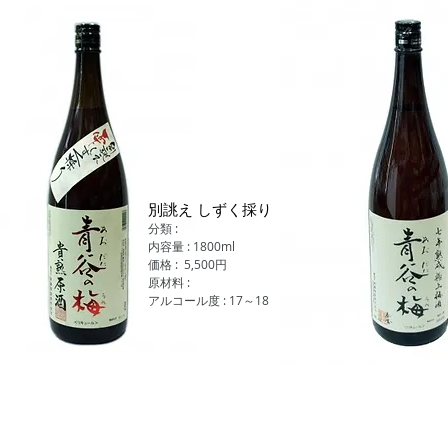
別誂え しずく採り
分類 :
内容量 : 1800ml
価格 : 5,500円
原材料 :
アルコール度 : 17～18