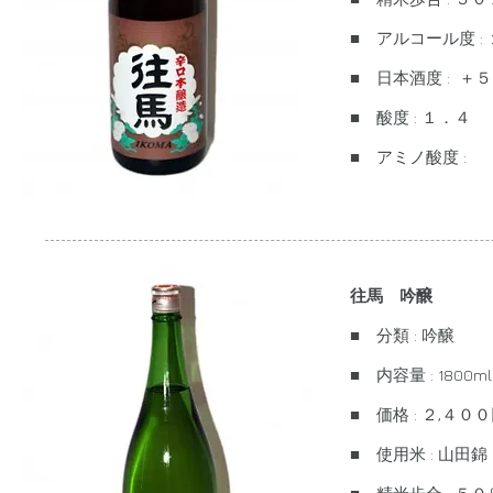
■ アルコール度 :
■ 日本酒度 : ＋５
■ 酸度 : １．４
■ アミノ酸度 :
往馬 吟醸
■ 分類 : 吟醸
■ 内容量 : 1800ml
■ 価格 : ２,４
■ 使用米 : 山田錦