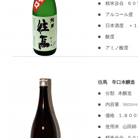
■ 精米歩合 : ６０
■ アルコール度 :
■ 日本酒度 : ＋
■ 酸度 :
■ アミノ酸度 :
往馬 辛口本醸造
■ 分類 : 本醸造
■ 内容量 : 1800ml
■ 価格 : １,８
■ 使用米 : 山田錦
■ 精米歩合 : ５０