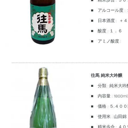
■ アルコール度 :
■ 日本酒度 : ＋４
■ 酸度 : １．６
■ アミノ酸度 :
往馬 純米大吟醸
■ 分類 : 純米大吟
■ 内容量 : 1800ml
■ 価格 : ５,４
■ 使用米 : 山田錦
■ 精米歩合 : ４０