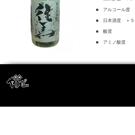
■ アルコール度 :
■ 日本酒度 : ＋５
■ 酸度 :
■ アミノ酸度 :