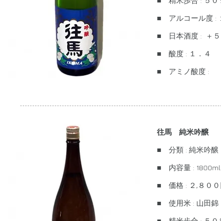
■ 精米歩合 : ５０
■ アルコール度 :
■ 日本酒度 : ＋５
■ 酸度 : １．４
■ アミノ酸度 :
往馬 純米吟醸
■ 分類 : 純米吟醸
■ 内容量 : 1800ml
■ 価格 : ２,８
■ 使用米 : 山田錦
■ 精米歩合 : ５０