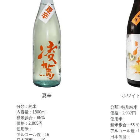
夏辛
​ホワイ
分類 : 純米
分類 : 特別純米
内容量 : 1800ml
価格 : 2,937
円
​精米歩合：65%
使用米 :
価格 : 2,805
円
精米歩合 : 55 ％
使用米：
アルコール度 : 1
アルコール度 : 16
日本酒度 :