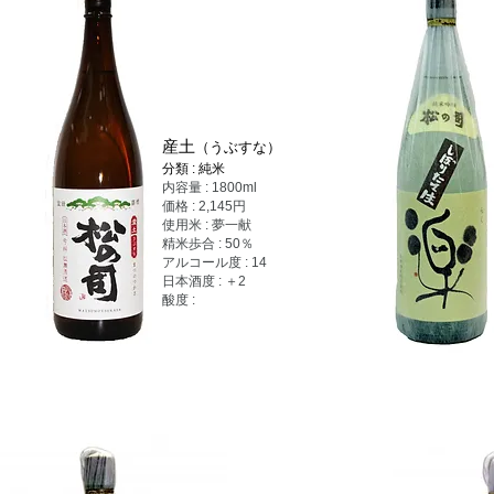
産土
（うぶすな）
分類 : 純米
内容量 : 1800ml
価格 : 2,145円
使用米 : 夢一献
精米歩合 : 50％
アルコール度 : 14
日本酒度 : ＋2
酸度 :