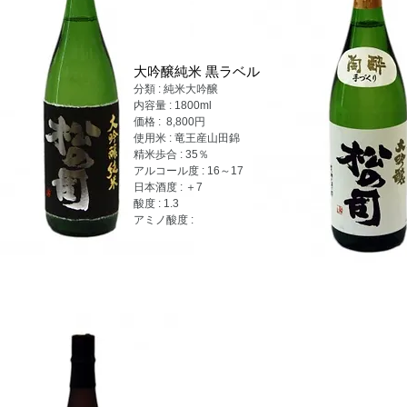
大吟醸純米 黒ラベル
分類 : 純米大吟醸
内容量 : 1800ml
価格 : 8,800円
使用米 : 竜王産山田錦
精米歩合 : 35％
アルコール度 : 16～17
日本酒度 : ＋7
酸度 : 1.3
アミノ酸度 :