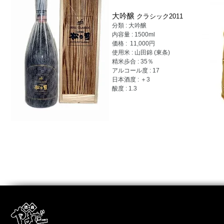
大吟醸
クラシック2011
分類 : 大吟醸
内容量 : 1500ml
価格 : 11,000円
使用米 : 山田錦 (東条)
精米歩合 : 35％
アルコール度 : 17
日本酒度 : ＋3
酸度 : 1.3