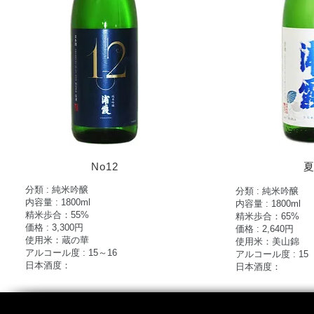
No12
分類 : 純米吟醸
分類 : 純米吟醸
内容量 : 1800ml
内容量 : 1800ml
​精米歩合：55%
​精米歩合：65%
価格 : 3,300円
価格 : 2,640円
使用米：蔵の華
使用米：美山錦
アルコール度 : 15～16
アルコール度 : 15
日本酒度：
日本酒度：