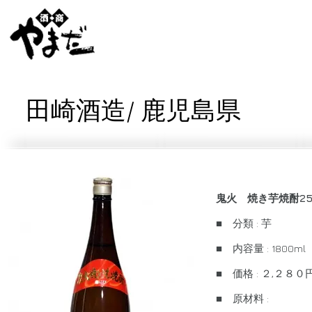
田崎酒造/ 鹿児島県
鬼火 焼き芋焼酎2
■ 分類 : 芋
■ 内容量 : 1800ml
■ 価格 : ２,２８
■ 原材料 :