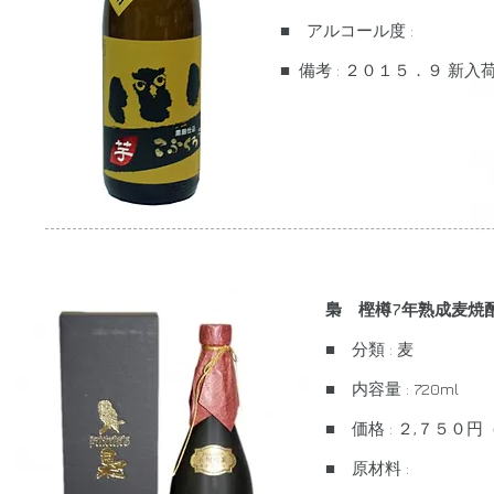
■ アルコール度 :
■ 備考 : ２０１５．９ 新入
梟 樫樽7年熟成麦焼酎
■ 分類 : 麦
■ 内容量 : 720ml
■ 価格 : ２,７５０
■ 原材料 :