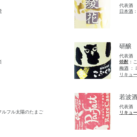
代表酒
鶯
日本酒
研醸
代表酒
楽
焼酎
：
梅酒
：
リキュ
若波
代表酒
フルフル太陽のたまご
リキュ