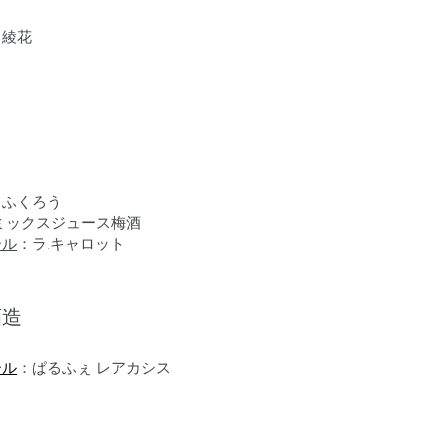
：綾花
こふくろう
ミックスジュース梅酒
ール
：
ラ.キャロット
酒造
ール
：ぱるふぇ レアカシス