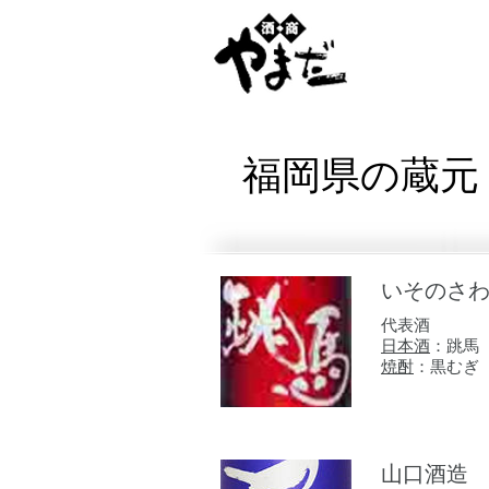
福岡県の蔵元
いそのさ
代表酒
日本酒
：
跳馬
焼酎
：黒むぎ
山口酒造