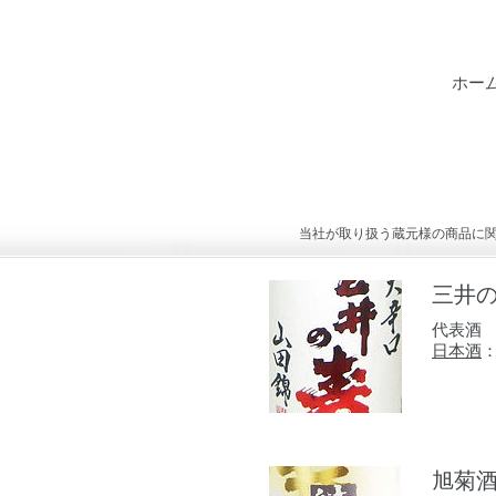
ホー
当社が取り扱う蔵元様の商品に
わ
三井
代表酒
日本酒
旭菊