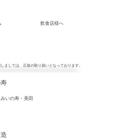
ム
飲食店様へ
関しましては、正規の取り扱いとなっております。
の寿
：みいの寿・美田
酒造