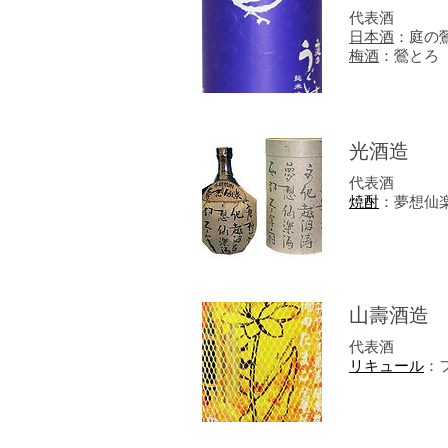
代表酒
日本酒
：庭の
​​梅酒
：鶯とろ
光酒造
代表酒
焼酎
：夢想仙
山壽酒造
代表酒
リキュール
：