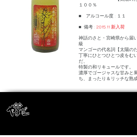
１００％
■ アルコール度 : １１
■ 備考 :
2015.11 新入荷
神話のさと・宮崎県から届
級
マンゴーの代名詞【太陽の
丁寧にひとつひとつ皮をむ
だ、
特製の和リキュールです。
濃厚でゴージャスな甘みと
ち、まったり＆リッチな熟