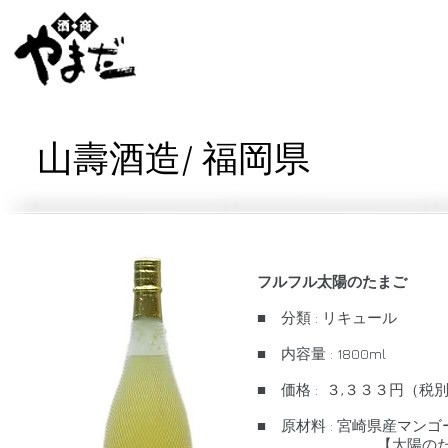
山壽酒造/ 福岡県
フルフル太陽のたまご
■ 分類 : リキュール
■ 内容量 : 1800ml
■ 価格 : ３,３３３円（税
■ 原材料 : 宮崎県産マンゴ
【太陽のたまご